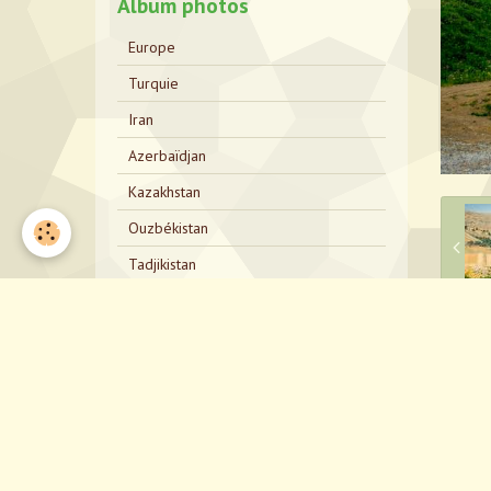
Album photos
Europe
Turquie
Iran
Azerbaïdjan
Kazakhstan
Ouzbékistan
Tadjikistan
Kirghizistan
Kazakhstan Bis
P
Russie
Mongolie
Russie Bis
Japon