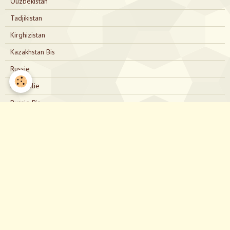
Ouzbékistan
Tadjikistan
Kirghizistan
Kazakhstan Bis
Russie
Mongolie
Russie Bis
Japon
Nous contacter
directionjapon@gmail.com
Notre Facebook