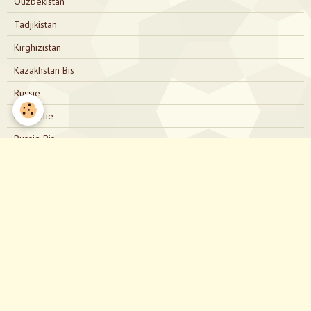
Ouzbékistan
Tadjikistan
Kirghizistan
Kazakhstan Bis
Russie
Mongolie
Russie Bis
Japon
Nous contacter
directionjapon@gmail.com
Notre Facebook