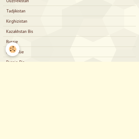
Ouzbékistan
Tadjikistan
Kirghizistan
Kazakhstan Bis
Russie
Mongolie
Russie Bis
Japon
Nous contacter
directionjapon@gmail.com
Notre Facebook