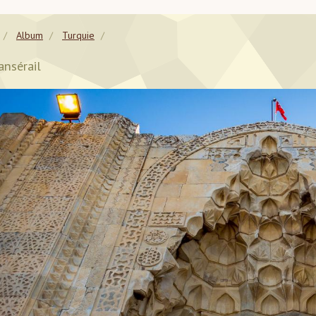
Album
Turquie
ansérail