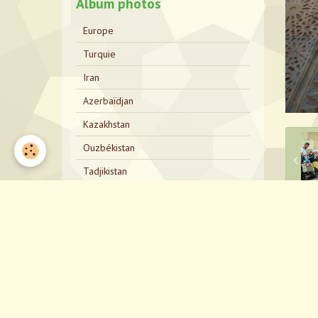
Album photos
Europe
Turquie
Iran
Azerbaïdjan
Kazakhstan
Ouzbékistan
Tadjikistan
Kirghizistan
Kazakhstan Bis
P
Russie
Mongolie
Russie Bis
Japon