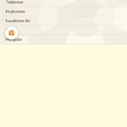
Tadjikistan
Kirghizistan
Kazakhstan Bis
Russie
Mongolie
Russie Bis
Japon
Nous contacter
directionjapon@gmail.com
Notre Facebook