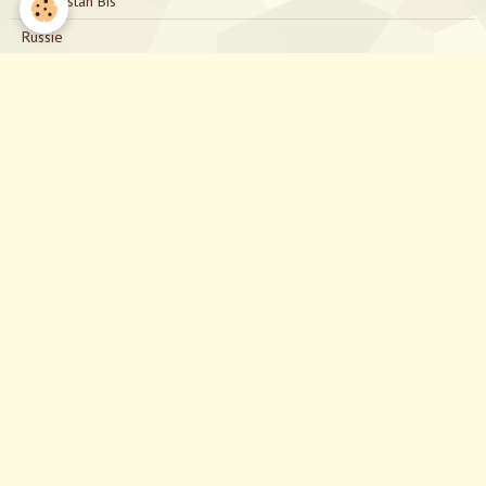
Kazakhstan Bis
Russie
Mongolie
Russie Bis
Japon
Nous contacter
directionjapon@gmail.com
Notre Facebook