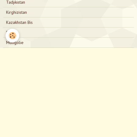
Tadjikistan
Kirghizistan
Kazakhstan Bis
Russie
Mongolie
Russie Bis
Japon
Nous contacter
directionjapon@gmail.com
Notre Facebook