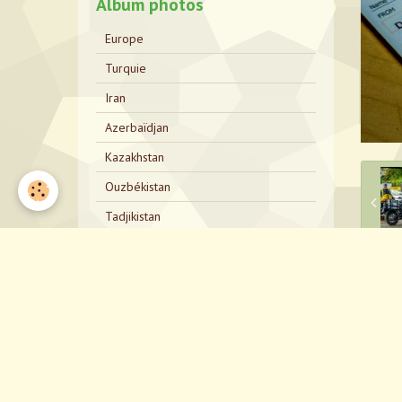
Album photos
Europe
Turquie
Iran
Azerbaïdjan
Kazakhstan
Ouzbékistan
Tadjikistan
Kirghizistan
Kazakhstan Bis
P
Russie
Mongolie
Russie Bis
Japon