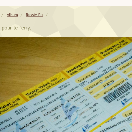
Album
Russie Bis
 pour le ferry,