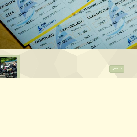
Retour
artager
Facebook
Twitter
Email