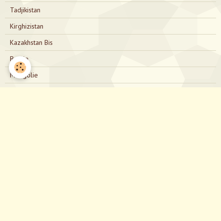
Tadjikistan
Kirghizistan
Kazakhstan Bis
Russie
Mongolie
Russie Bis
Japon
Nous contacter
directionjapon@gmail.com
Notre Facebook