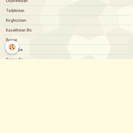
Ouzbékistan
Tadjikistan
Kirghizistan
Kazakhstan Bis
Russie
Mongolie
Russie Bis
Japon
Nous contacter
directionjapon@gmail.com
Notre Facebook