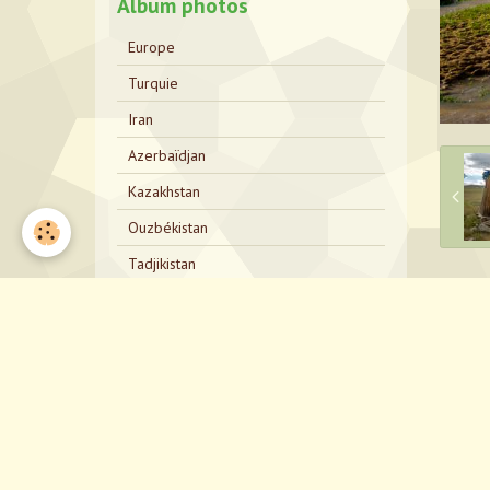
Album photos
Europe
Turquie
Iran
Azerbaïdjan
Kazakhstan
Ouzbékistan
Tadjikistan
Kirghizistan
P
Kazakhstan Bis
Russie
Mongolie
Russie Bis
Japon