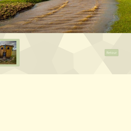
Retour
artager
Facebook
Twitter
Email