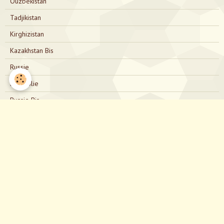
Ouzbékistan
Tadjikistan
Kirghizistan
Kazakhstan Bis
Russie
Mongolie
Russie Bis
Japon
Nous contacter
directionjapon@gmail.com
Notre Facebook